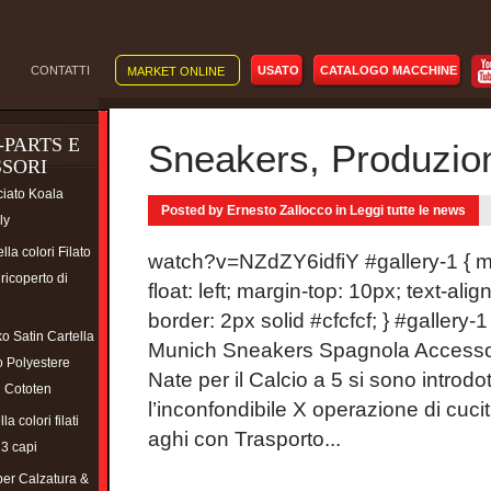
CONTATTI
USATO
CATALOGO MACCHINE
MARKET ONLINE
-PARTS E
Sneakers, Produzio
SORI
ciato Koala
Posted by Ernesto Zallocco in
Leggi tutte le news
ly
lla colori Filato
watch?v=NZdZY6idfiY #gallery-1 { marg
ricoperto di
float: left; margin-top: 10px; text-ali
border: 2px solid #cfcfcf; } #gallery-1 
o Satin Cartella
Munich Sneakers Spagnola Accessor
to Polyestere
Nate per il Calcio a 5 si sono introdo
i Cototen
l’inconfondibile X operazione di cuc
la colori filati
aghi con Trasporto...
 3 capi
per Calzatura &