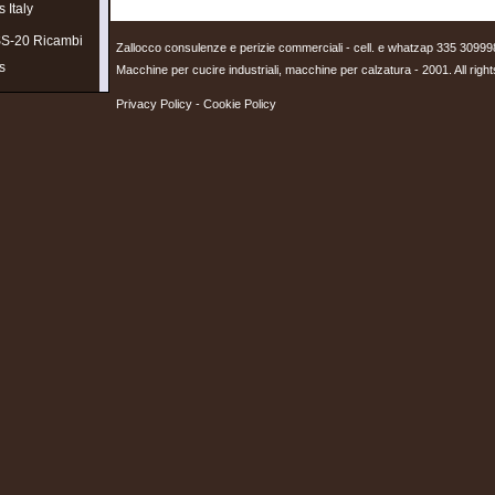
 Italy
S-20 Ricambi
Zallocco consulenze e perizie commerciali - cell. e whatzap 335 3099
s
Macchine per cucire industriali, macchine per calzatura - 2001. All righ
ello AV2 ricambi
Privacy Policy
-
Cookie Policy
s
.
141-23-EV
are-Parts
mbi Spare-Parts
ambi Spare-