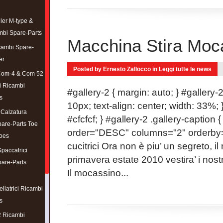
er M-type &
bi Spare-Parts
Macchina Stira Moc
cambi Spare-
er
Posted by Ernesto Zallocco in
Leggi tutte le news
om-4 & Com 52
ci Ricambi
#gallery-2 { margin: auto; } #gallery-2 
s
10px; text-align: center; width: 33%; 
Calzatura
#cfcfcf; } #gallery-2 .gallery-caption { 
are-Parts Toe
order="DESC" columns="2" orderby="t
oes
cucitrici Ora non è piu’ un segreto, 
accatrici
primavera estate 2010 vestira’ i nostri
are-Parts
Il mocassino...
llatrici Ricambi
s
 Ricambi