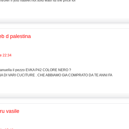
troler if you haavet not sold wath its the price for
eb d palestina
le 22:34
 manuella il pezzo EVKA P42 COLORE NERO ?
NA DI VARI CUCITURE . CHE ABBIAMO GIA COMPRATO DA TE ANNI FA
ru vasile