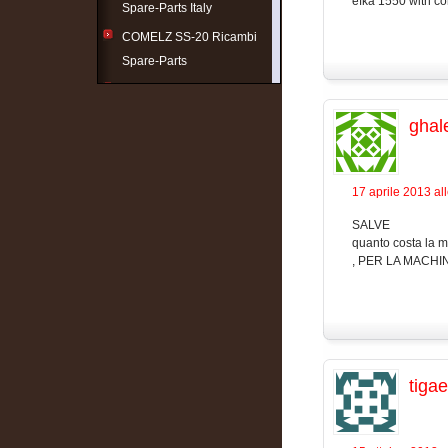
efka 1550 with con
Spare-Parts Italy
COMELZ SS-20 Ricambi
Spare-Parts
F.A.V. modello AV2 ricambi
Spare-Parts
ghal
STROBEL 141-23-EV
Ricambi Spare-Parts
17 aprile 2013 al
EFKA Ricambi Spare-Parts
Motor
SALVE
quanto costa la
PFAFF Ricambi Spare-
, PER LA MACHI
parts
tigae