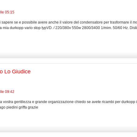
lle 05:15
 sapere se e possibile avere anche il valore del condensatore per trasformare il m
a mia durkopp vario stop typVD. / 220/380v 550w 2800/3400 1/mim. 50/60 Hz. Disti
o Lo Giudice
lle 09:42
la vostra gentilezza e grande organizzazione chiedo se avete ricambi per durkopp 
ago piedini griffa grazie