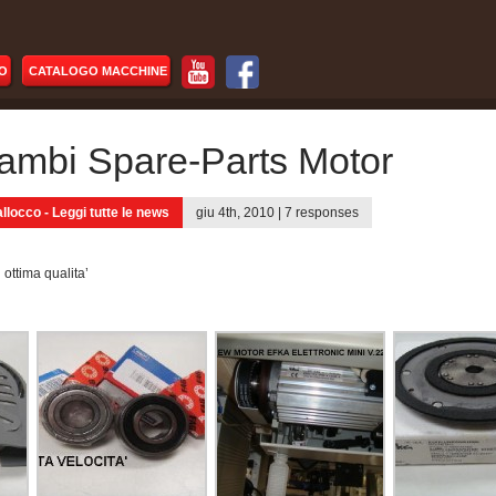
O
CATALOGO MACCHINE
ambi Spare-Parts Motor
llocco -
Leggi tutte le news
giu 4th, 2010 |
7 responses
i ottima qualita’