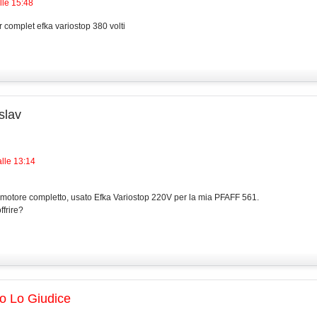
lle 15:48
r complet efka variostop 380 volti
slav
lle 13:14
motore completto, usato Efka Variostop 220V per la mia PFAFF 561.
ffrire?
o Lo Giudice