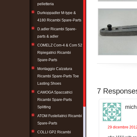
pelletteria
Durkoppadler M-type &
4180 Ricambi Spare-Parts
D.adler Ricambi Spare-
parts & adler
COMELZ Com-4 & Com 52
Ripiegatrici Ricambi
Spare-Parts
Montaggio Calzatura
Ricambi Spare-Parts Toe
Lasting Shoes
7 Responses
CAMOGA Spaccatrici
Ricambi Spare-Parts
mich
Splitting
ATOM Fustellatrici Ricambi
Spare-Parts
29 dicembre 2012
COLLI GP2 Ricambi