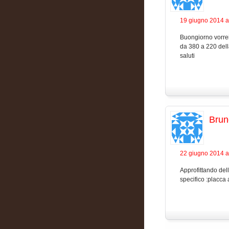
19 giugno 2014 a
Buongiorno vorrei
da 380 a 220 dell
saluti
Brun
22 giugno 2014 a
Approfittando del
specifico :placca 