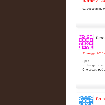
15 ottobre 2013 a
cat costa un moto
Fero
31 maggio 2014 a
Spett.
Ho bisogno di un 
Che cosa si può o
Brun