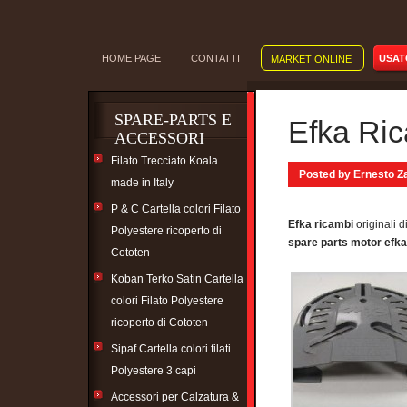
HOME PAGE
CONTATTI
USAT
MARKET ONLINE
SPARE-PARTS E
Efka Ric
ACCESSORI
Filato Trecciato Koala
Posted by Ernesto Za
made in Italy
P & C Cartella colori Filato
Efka ricambi
originali d
Polyestere ricoperto di
spare parts motor efka
Cototen
Koban Terko Satin Cartella
colori Filato Polyestere
ricoperto di Cototen
Sipaf Cartella colori filati
Polyestere 3 capi
Accessori per Calzatura &